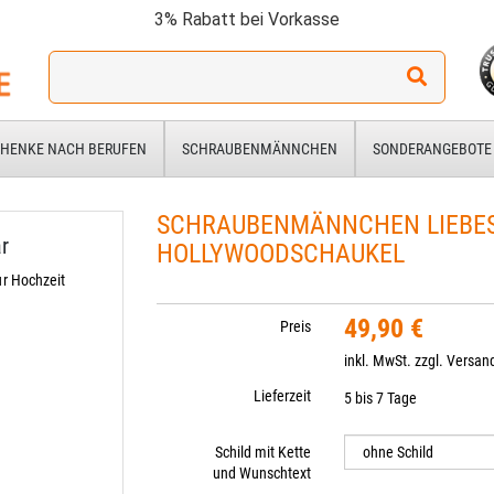
3% Rabatt bei Vorkasse
Ich
suche
ein
Geschenk
HENKE NACH BERUFEN
SCHRAUBENMÄNNCHEN
SONDERANGEBOTE
für:
SCHRAUBENMÄNNCHEN LIEBES
r
HOLLYWOODSCHAUKEL
r Hochzeit
49,90 €
Preis
inkl. MwSt. zzgl.
Versan
Lieferzeit
5 bis 7 Tage
Schild mit Kette
und Wunschtext