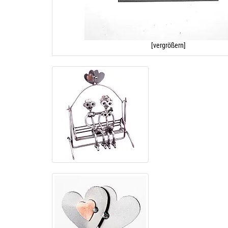
[vergrößern]