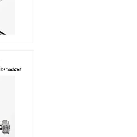
r
lberhochzeit