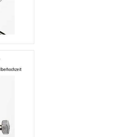
r
lberhochzeit