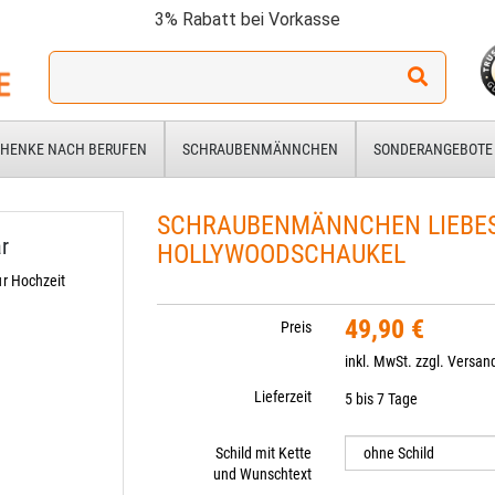
3% Rabatt bei Vorkasse
Ich
suche
ein
Geschenk
HENKE NACH BERUFEN
SCHRAUBENMÄNNCHEN
SONDERANGEBOTE
für:
SCHRAUBENMÄNNCHEN LIEBES
r
HOLLYWOODSCHAUKEL
r Hochzeit
49,90 €
Preis
inkl. MwSt. zzgl.
Versan
Lieferzeit
5 bis 7 Tage
Schild mit Kette
und Wunschtext