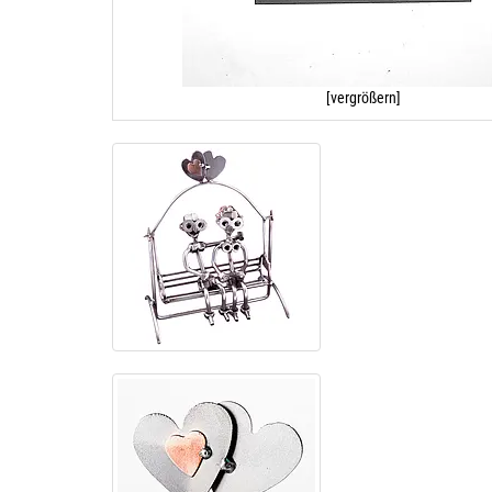
[vergrößern]