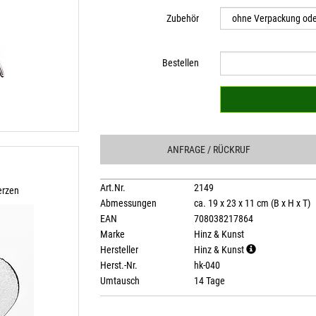
Zubehör
Bestellen
ANFRAGE
/ RÜCKRUF
n
Art.Nr.
2149
erzen
Abmessungen
ca. 19 x 23 x 11 cm (B x H x T)
EAN
708038217864
Marke
Hinz & Kunst
Hersteller
Hinz & Kunst
Herst.-Nr.
hk-040
Umtausch
14 Tage