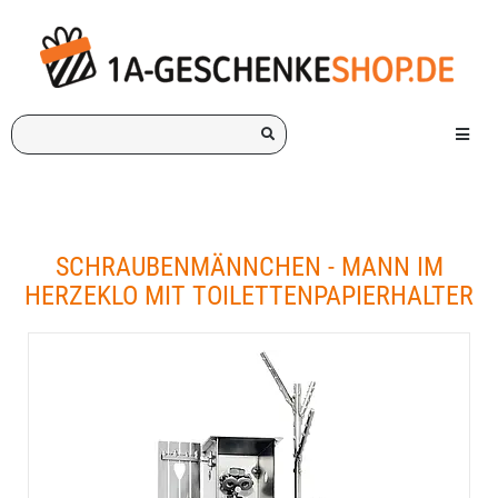
Ich
Menü e
suche
ein
Geschenk
für:
SCHRAUBENMÄNNCHEN - MANN IM
HERZEKLO MIT TOILETTENPAPIERHALTER