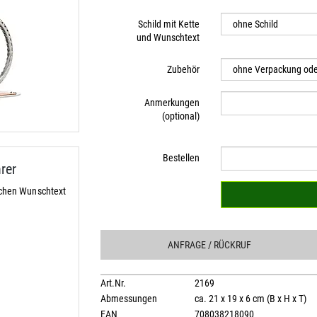
Schild mit Kette
und Wunschtext
Zubehör
Anmerkungen
(optional)
Bestellen
rer
ichen Wunschtext
ANFRAGE
/ RÜCKRUF
Art.Nr.
2169
Abmessungen
ca. 21 x 19 x 6 cm (B x H x T)
EAN
708038218090