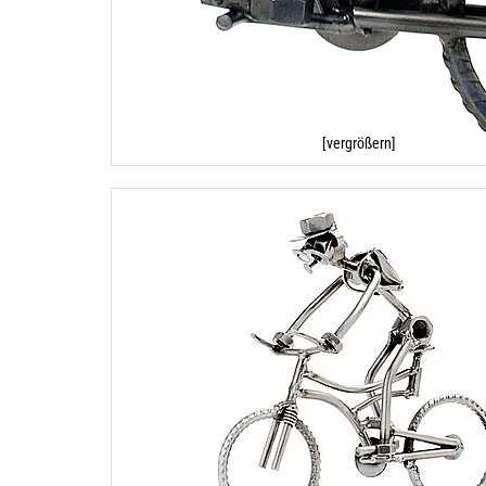
[vergrößern]