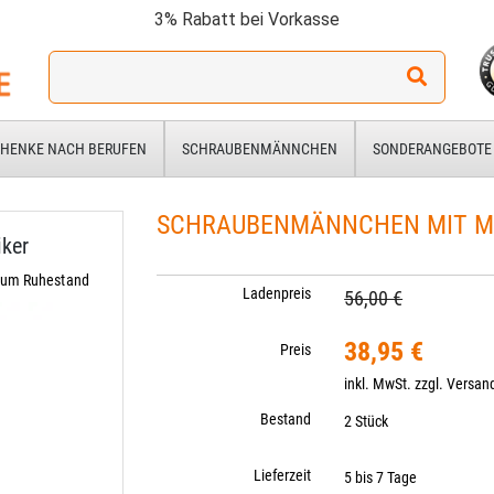
3% Rabatt bei Vorkasse
Ich
suche
ein
Geschenk
HENKE NACH BERUFEN
SCHRAUBENMÄNNCHEN
SONDERANGEBOTE
für:
SCHRAUBENMÄNNCHEN MIT M
ker
zum Ruhestand
Ladenpreis
56,00 €
38,95 €
Preis
inkl. MwSt. zzgl.
Versan
Bestand
2 Stück
Lieferzeit
5 bis 7 Tage