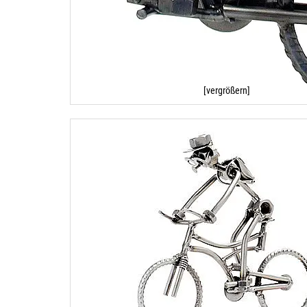
[vergrößern]