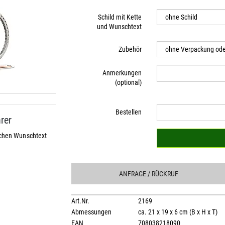
Schild mit Kette
und Wunschtext
Zubehör
Anmerkungen
(optional)
Bestellen
rer
ichen Wunschtext
ANFRAGE
/ RÜCKRUF
Art.Nr.
2169
Abmessungen
ca. 21 x 19 x 6 cm (B x H x T)
EAN
708038218090