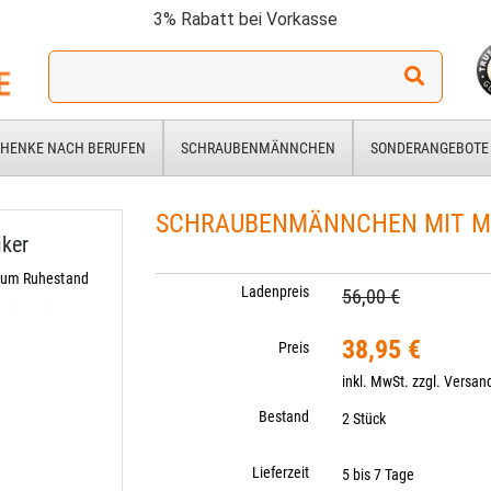
3% Rabatt bei Vorkasse
Ich
suche
ein
Geschenk
HENKE NACH BERUFEN
SCHRAUBENMÄNNCHEN
SONDERANGEBOTE
für:
SCHRAUBENMÄNNCHEN MIT M
ker
zum Ruhestand
Ladenpreis
56,00 €
38,95 €
Preis
inkl. MwSt. zzgl.
Versan
Bestand
2 Stück
Lieferzeit
5 bis 7 Tage