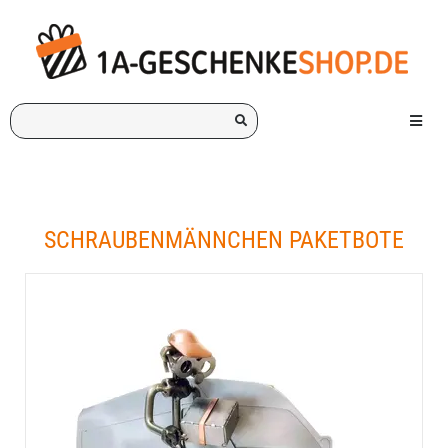
Ich
Menü e
suche
ein
Geschenk
für:
SCHRAUBENMÄNNCHEN PAKETBOTE