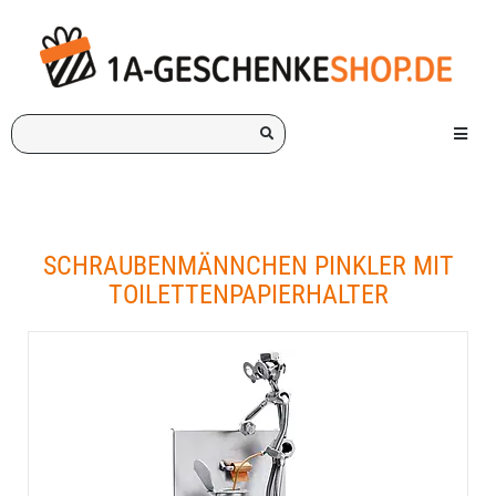
Ich
Menü e
suche
ein
Geschenk
für:
SCHRAUBENMÄNNCHEN PINKLER MIT
TOILETTENPAPIERHALTER