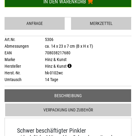
IN DEN WARENKORB
ANFRAGE
MERKZETTEL
Art.Nr.
5306
Abmessungen
ca. 14 x 23 x 7 cm (B x H x T)
EAN
708038217680
Marke
Hinz & Kunst
Hersteller
Hinz & Kunst
Herst.-Nr.
hk-0102wc
Umtausch
14 Tage
BESCHREIBUNG
VERPACKUNG UND ZUBEHÖR
Schwer beschäftigter Pinkler