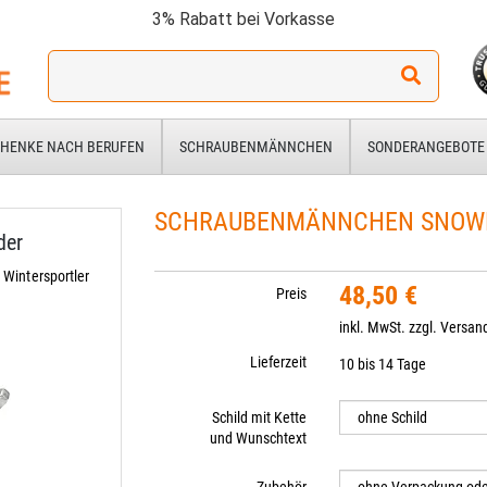
3% Rabatt bei Vorkasse
Ich
suche
ein
Geschenk
HENKE NACH BERUFEN
SCHRAUBENMÄNNCHEN
SONDERANGEBOTE
für:
SCHRAUBENMÄNNCHEN SNOW
der
Wintersportler
48,50 €
Preis
inkl. MwSt. zzgl.
Versan
Lieferzeit
10 bis 14 Tage
Schild mit Kette
und Wunschtext