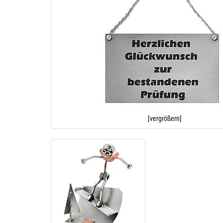
[vergrößern]