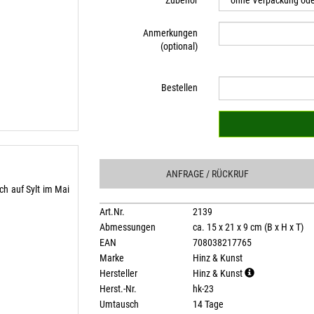
Zubehör
Anmerkungen
(optional)
Bestellen
ANFRAGE
/ RÜCKRUF
ch auf Sylt im Mai
Art.Nr.
2139
Abmessungen
ca. 15 x 21 x 9 cm (B x H x T)
EAN
708038217765
Marke
Hinz & Kunst
Hersteller
Hinz & Kunst
Herst.-Nr.
hk-23
Umtausch
14 Tage