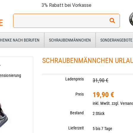
3% Rabatt bei Vorkasse
Ich
suche
ein
Geschenk
HENKE NACH BERUFEN
SCHRAUBENMÄNNCHEN
SONDERANGEBOTE
für:
SCHRAUBENMÄNNCHEN URLAUBE
r
ensionierung
Ladenpreis
31,90 €
19,90 €
Preis
inkl. MwSt. zzgl.
Versan
Bestand
2 Stück
Lieferzeit
5 bis 7 Tage