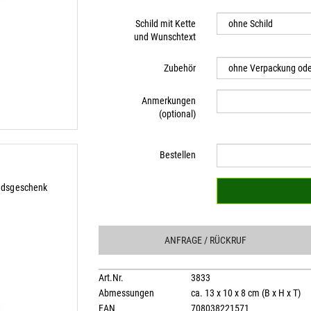
Schild mit Kette
und Wunschtext
Zubehör
Anmerkungen
(optional)
Bestellen
iedsgeschenk
ANFRAGE
/ RÜCKRUF
Art.Nr.
3833
Abmessungen
ca. 13 x 10 x 8 cm (B x H x T)
EAN
708038221571