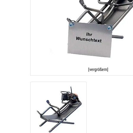
[vergrößern]