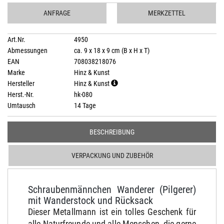
ANFRAGE
MERKZETTEL
Art.Nr.
4950
Abmessungen
ca. 9 x 18 x 9 cm (B x H x T)
EAN
708038218076
Marke
Hinz & Kunst
Hersteller
Hinz & Kunst
Herst.-Nr.
hk-080
Umtausch
14 Tage
BESCHREIBUNG
VERPACKUNG UND ZUBEHÖR
Schraubenmännchen Wanderer (Pilgerer)
mit Wanderstock und Rücksack
Dieser Metallmann ist ein tolles Geschenk für
alle Naturfreunde und alle Menschen, die gerne