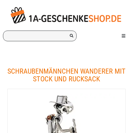
Ich
Menü e
suche
ein
Geschenk
für:
SCHRAUBENMÄNNCHEN WANDERER MIT
STOCK UND RUCKSACK