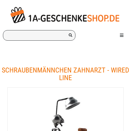
Ich
Menü e
suche
ein
Geschenk
für:
SCHRAUBENMÄNNCHEN ZAHNARZT - WIRED
LINE