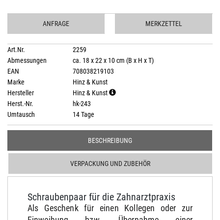
ANFRAGE
MERKZETTEL
Art.Nr.
2259
Abmessungen
ca. 18 x 22 x 10 cm (B x H x T)
EAN
708038219103
Marke
Hinz & Kunst
Hersteller
Hinz & Kunst
Herst.-Nr.
hk-243
Umtausch
14 Tage
BESCHREIBUNG
VERPACKUNG UND ZUBEHÖR
Schraubenpaar für die Zahnarztpraxis
Als Geschenk für einen Kollegen oder zur
Einweihung bzw. Übernahme einer