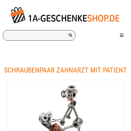
Ich
Menü e
suche
ein
Geschenk
für:
SCHRAUBENPAAR ZAHNARZT MIT PATIENT