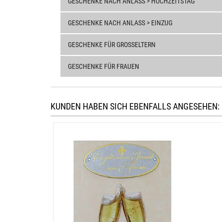
GESCHENKE NACH ANLASS > HOCHZEITSTAG
GESCHENKE NACH ANLASS > EINZUG
GESCHENKE FÜR GROSSELTERN
GESCHENKE FÜR FRAUEN
KUNDEN HABEN SICH EBENFALLS ANGESEHEN: