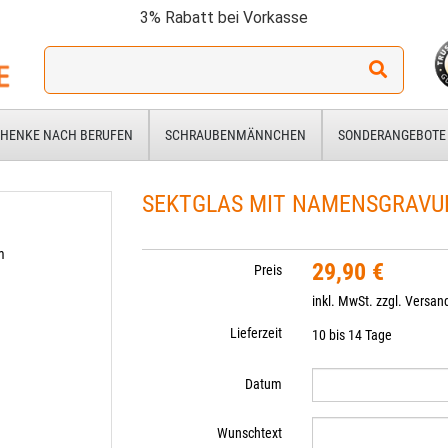
3% Rabatt bei Vorkasse
Ich
suche
ein
Geschenk
HENKE NACH BERUFEN
SCHRAUBENMÄNNCHEN
SONDERANGEBOTE
für:
SEKTGLAS MIT NAMENSGRAVU
m
29,90 €
Preis
inkl. MwSt. zzgl.
Versan
Lieferzeit
10 bis 14 Tage
Datum
Wunschtext