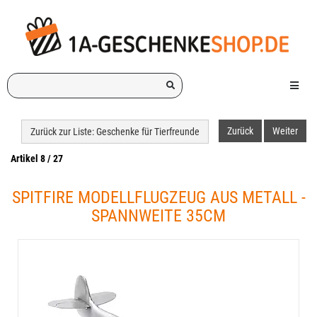
Ich
Menü e
suche
ein
Geschenk
Zurück
Weiter
Zurück zur Liste: Geschenke für Tierfreunde
für:
Artikel 8 / 27
SPITFIRE MODELLFLUGZEUG AUS METALL -
SPANNWEITE 35CM