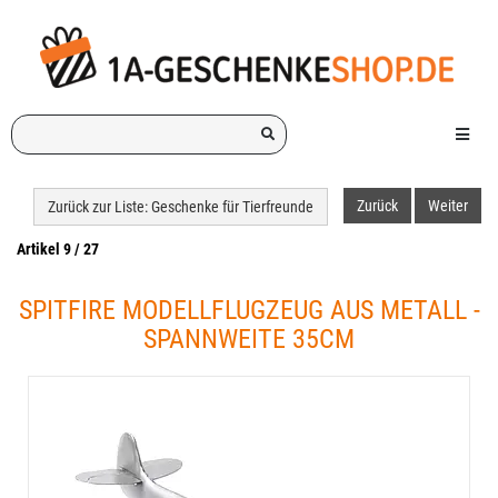
Ich
Menü e
suche
ein
Geschenk
Zurück
Weiter
Zurück zur Liste: Geschenke für Tierfreunde
für:
Artikel 9 / 27
SPITFIRE MODELLFLUGZEUG AUS METALL -
SPANNWEITE 35CM