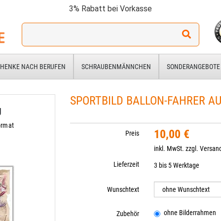
3% Rabatt bei Vorkasse
Ich
suche
ein
Geschenk
HENKE NACH BERUFEN
SCHRAUBENMÄNNCHEN
SONDERANGEBOTE
für:
SPORTBILD BALLON-FAHRER AU
g
ormat
10,00 €
Preis
inkl. MwSt. zzgl.
Versan
Lieferzeit
3 bis 5 Werktage
Wunschtext
ohne Bilderrahmen
Zubehör