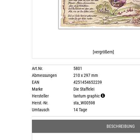
[vergrößern]
Art.Nr.
5801
Abmessungen
210 x 297 mm
EAN
4251454652239
Marke
Die Staffelei
Hersteller
tantum graphic
Herst.-Nr.
sta_W00598
Umtausch
14 Tage
BESCHREIBUNG