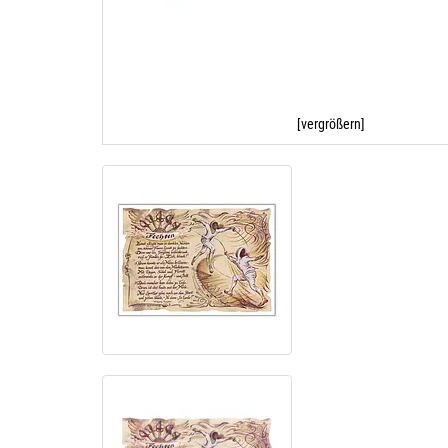
[vergrößern]