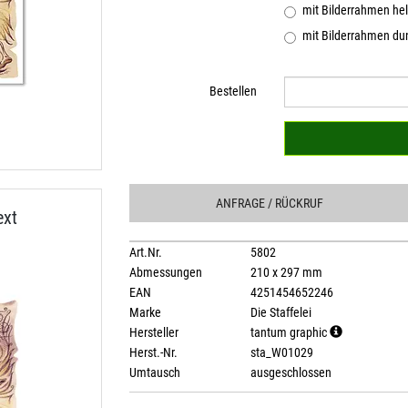
mit Bilderrahmen hel
mit Bilderrahmen dun
Bestellen
ANFRAGE
/ RÜCKRUF
ext
Art.Nr.
5802
Abmessungen
210 x 297 mm
EAN
4251454652246
Marke
Die Staffelei
Hersteller
tantum graphic
Herst.-Nr.
sta_W01029
Umtausch
ausgeschlossen