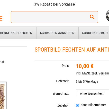
3% Rabatt bei Vorkasse
Ich
suche
ein
Geschenk
HENKE NACH BERUFEN
SCHRAUBENMÄNNCHEN
SONDERANGEBOTE
für:
SPORTBILD FECHTEN AUF ANTI
mat
10,00 €
Preis
inkl. MwSt. zzgl.
Versan
Lieferzeit
3 bis 5 Werktage
Wunschtext
ohne Bilderrahmen
Zubehör