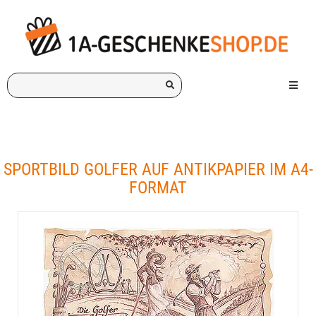
Ich
Menü e
suche
ein
Geschenk
für:
SPORTBILD GOLFER AUF ANTIKPAPIER IM A4-
FORMAT