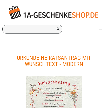
Ich
Menü e
suche
ein
Geschenk
für:
URKUNDE HEIRATSANTRAG MIT
WUNSCHTEXT - MODERN