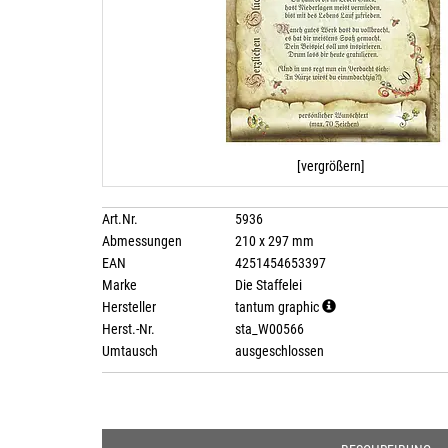
[vergrößern]
Art.Nr.
5936
Abmessungen
210 x 297 mm
EAN
4251454653397
Marke
Die Staffelei
Hersteller
tantum graphic
Herst.-Nr.
sta_W00566
Umtausch
ausgeschlossen