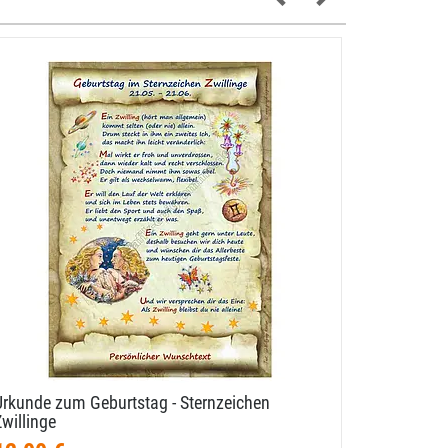
Urkunde zum Geburtstag - Sternzeichen
Urkunde z
willinge
Wunschte