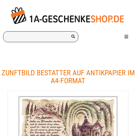
Ich
Menü e
suche
ein
Geschenk
für:
ZUNFTBILD BESTATTER AUF ANTIKPAPIER IM
A4-FORMAT