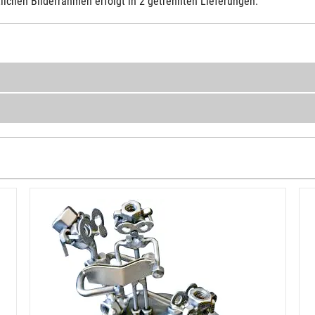
lichen Bilderrahmen erfolgt in 2 getrennten Lieferungen.