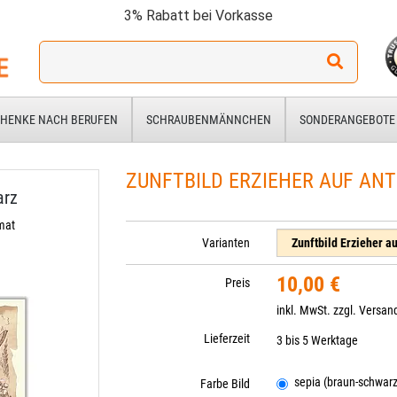
3% Rabatt bei Vorkasse
Ich
suche
ein
Geschenk
HENKE NACH BERUFEN
SCHRAUBENMÄNNCHEN
SONDERANGEBOTE
für:
ZUNFTBILD ERZIEHER AUF ANT
arz
rmat
Varianten
10,00 €
Preis
inkl. MwSt. zzgl.
Versan
Lieferzeit
3 bis 5 Werktage
sepia (braun-schwarz
Farbe Bild