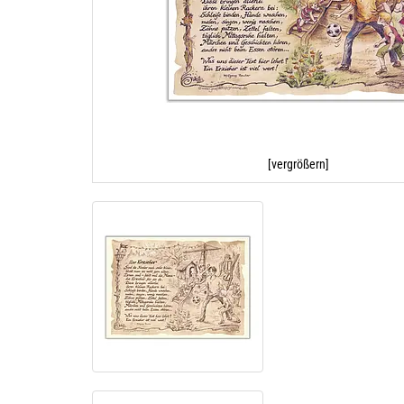
[vergrößern]