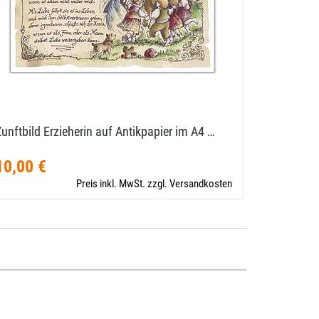
Zunftbild Erzieherin auf Antikpapier im A4 …
Zunftbild 
Format
10,00 €
10,00 €
Preis inkl. MwSt. zzgl. Versandkosten