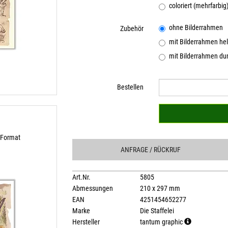
coloriert (mehrfarbig
ohne Bilderrahmen
Zubehör
mit Bilderrahmen hel
mit Bilderrahmen dun
Bestellen
4-Format
ANFRAGE
/ RÜCKRUF
Art.Nr.
5805
Abmessungen
210 x 297 mm
EAN
4251454652277
Marke
Die Staffelei
Hersteller
tantum graphic