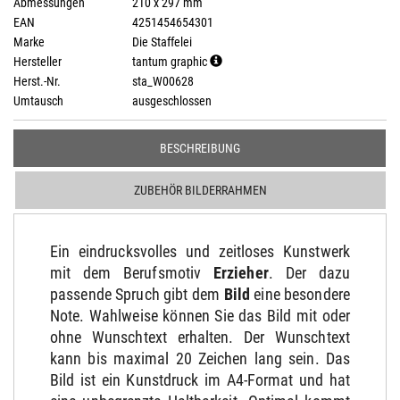
Abmessungen
210 x 297 mm
EAN
4251454654301
Marke
Die Staffelei
Hersteller
tantum graphic
Herst.-Nr.
sta_W00628
Umtausch
ausgeschlossen
BESCHREIBUNG
ZUBEHÖR BILDERRAHMEN
Ein eindrucksvolles und zeitloses Kunstwerk
mit dem Berufsmotiv
Erzieher
. Der dazu
passende Spruch gibt dem
Bild
eine besondere
Note. Wahlweise können Sie das Bild mit oder
ohne Wunschtext erhalten. Der Wunschtext
kann bis maximal 20 Zeichen lang sein. Das
Bild ist ein Kunstdruck im A4-Format und hat