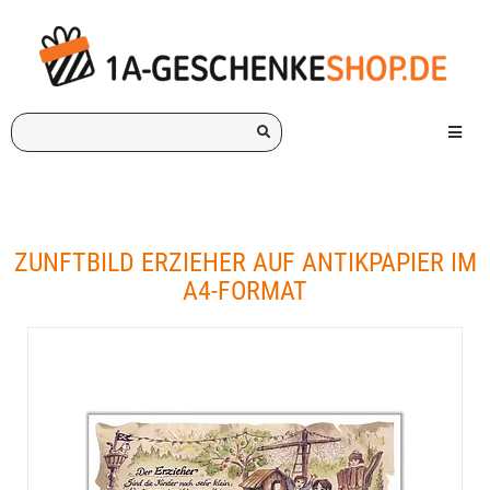
Ich
Menü e
suche
ein
Geschenk
für:
ZUNFTBILD ERZIEHER AUF ANTIKPAPIER IM
A4-FORMAT