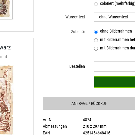
coloriert (mehrfarbig
Wunschtext
ohne Bilderrahmen
Zubehör
mit Bilderrahmen hel
hwarz
mit Bilderrahmen dun
rmat
Bestellen
ANFRAGE
/ RÜCKRUF
Art.Nr.
4874
Abmessungen
210 x 297 mm
EAN
4251454648416