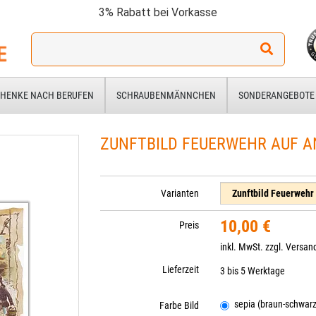
3% Rabatt bei Vorkasse
Ich
suche
ein
Geschenk
HENKE NACH BERUFEN
SCHRAUBENMÄNNCHEN
SONDERANGEBOTE
für:
ZUNFTBILD FEUERWEHR AUF A
Varianten
10,00 €
Preis
inkl. MwSt. zzgl.
Versan
Lieferzeit
3 bis 5 Werktage
sepia (braun-schwarz
Farbe Bild