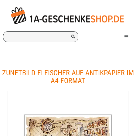
Ich
Menü e
suche
ein
Geschenk
für:
ZUNFTBILD FLEISCHER AUF ANTIKPAPIER IM
A4-FORMAT