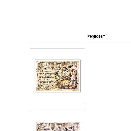
[vergrößern]