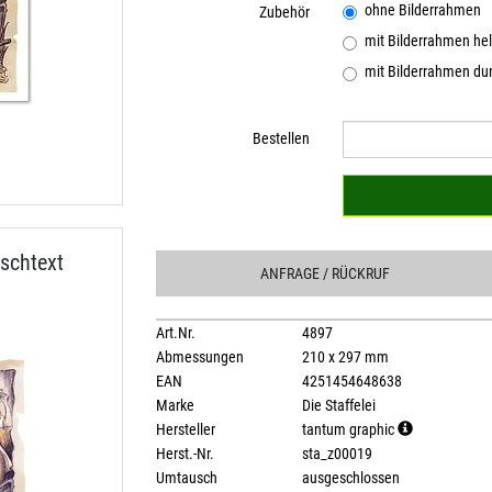
ohne Bilderrahmen
Zubehör
mit Bilderrahmen hel
mit Bilderrahmen dun
Bestellen
schtext
ANFRAGE
/ RÜCKRUF
Art.Nr.
4897
Abmessungen
210 x 297 mm
EAN
4251454648638
Marke
Die Staffelei
Hersteller
tantum graphic
Herst.-Nr.
sta_z00019
Umtausch
ausgeschlossen