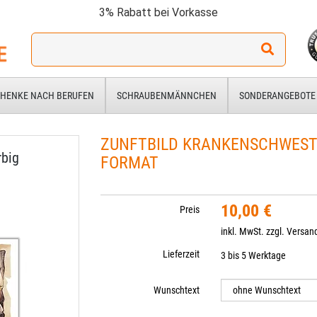
3% Rabatt bei Vorkasse
Ich
suche
ein
Geschenk
HENKE NACH BERUFEN
SCHRAUBENMÄNNCHEN
SONDERANGEBOTE
für:
ZUNFTBILD KRANKENSCHWESTE
rbig
FORMAT
10,00 €
Preis
inkl. MwSt. zzgl.
Versan
Lieferzeit
3 bis 5 Werktage
Wunschtext