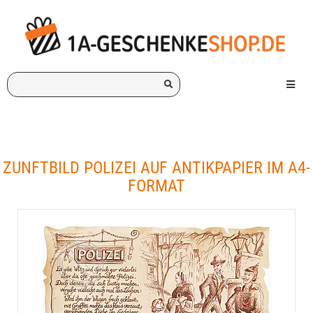
Ich
Menü e
suche
ein
Geschenk
für:
ZUNFTBILD POLIZEI AUF ANTIKPAPIER IM A4-
FORMAT