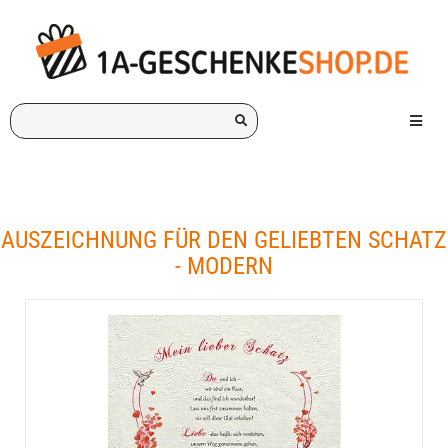
Ich
Menü e
suche
ein
Geschenk
für:
AUSZEICHNUNG FÜR DEN GELIEBTEN SCHATZ
- MODERN