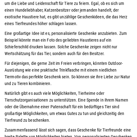
um die Liebe und Leidenschaft für Tiere zu feiern. Egal, ob es sich um
einen Hundeliebhaber, Katzenbesitzer oder jemanden handelt, der
exotische Haustiere hat, es gibt unzählige Geschenkideen, die das Herz
eines Tierfreundes höher schlagen lassen.
Eine großartige Idee ist es, personalisierte Geschenke anzubieten. Zum
Beispiel könnte man ein Foto des geliebten Haustieres auf ein
Schieferschild drucken lassen. Solche Geschenke zeigen nicht nur
Wertschätzung für das Tier, sondern auch für den Besitzer.
Für diejenigen, die gerne Zeit im Freien verbringen, könnten Outdoor-
Ausrüstung wie eine praktische Trinkflasche mit einem niedlichen
Tiermotiv das perfekte Geschenk sein. So können sie ihre Liebe zur Natur
und zu Tieren kombinieren.
Natürlich gibt es auch viele Möglichkeiten, Tierheime oder
Tierschutzorganisationen zu unterstützen. Eine Spende in ihrem Namen
oder die Übernahme einer Patenschaft für ein bedürftiges Tier sind
großartige Möglichkeiten, um etwas Gutes zu tun und gleichzeitig den
Tierfreund zu beschenken.
Zusammenfassend lässt sich sagen, dass Geschenke für Tierfreunde eine
breite Palette von Möglichkeiten bieten. Von personalisierten Geschenken