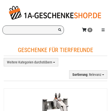
Zum
Hauptinhalt
springen
Ich
Menü e
0
suche
ein
Geschenk
GESCHENKE FÜR TIERFREUNDE
für:
Weitere Kategorien durchstöbern
Sortierung
: Relevanz