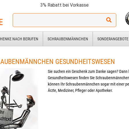
3% Rabatt bei Vorkasse
Ich
suche
ein
Geschenk
HENKE NACH BERUFEN
SCHRAUBENMÄNNCHEN
SONDERANGEBOTE
für:
AUBENMÄNNCHEN GESUNDHEITSWESEN
Sie suchen ein Geschenk zum Danke sagen? Dann ha
Gesundheitswesen finden Sie Schraubenmännchen z
können Ihr Schraubenmännchen sogar mit einer pers
Ärzte, Mediziner, Pfleger oder Apotheker.