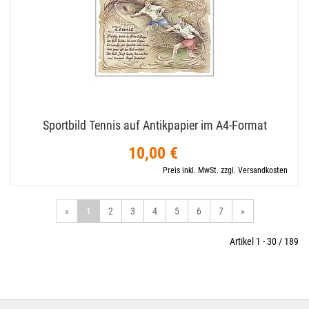
Sportbild Tennis auf Antikpapier im A4-​Format
10,00 €
Preis inkl. MwSt. zzgl. Versandkosten
«
1
2
3
4
5
6
7
»
Artikel 1 - 30 / 189