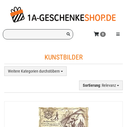
Zum
Hauptinhalt
springen
Ich
Menü e
0
suche
ein
Geschenk
KUNSTBILDER
für:
Weitere Kategorien durchstöbern
Sortierung
: Relevanz