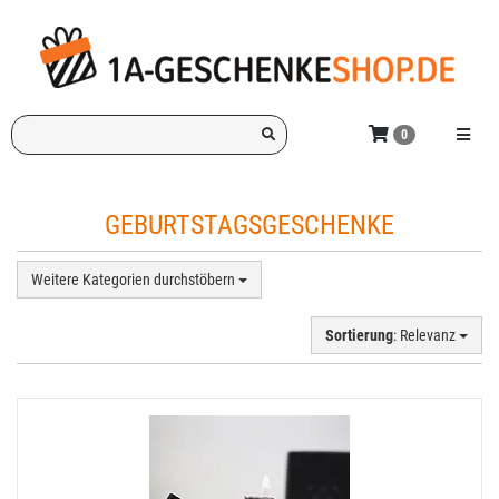
Zum
Hauptinhalt
springen
Ich
Menü e
0
suche
ein
Geschenk
GEBURTSTAGSGESCHENKE
für:
Weitere Kategorien durchstöbern
Sortierung
: Relevanz