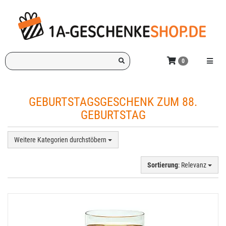
Zum
Hauptinhalt
springen
Ich
Menü e
0
suche
ein
Geschenk
GEBURTSTAGSGESCHENK ZUM 88.
für:
GEBURTSTAG
Weitere Kategorien durchstöbern
Sortierung
: Relevanz