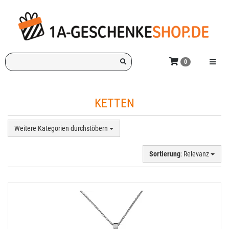
Zum
Hauptinhalt
springen
Ich
Menü e
0
suche
ein
Geschenk
KETTEN
für:
Weitere Kategorien durchstöbern
Sortierung
: Relevanz