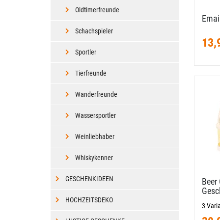
Oldtimerfreunde
Email
Schachspieler
13,
Sportler
Tierfreunde
Wanderfreunde
Wassersportler
Weinliebhaber
Whiskykenner
GESCHENKIDEEN
Beer 
Gesc
HOCHZEITSDEKO
3 Vari