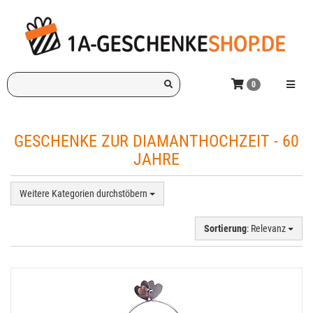
Zum
Hauptinhalt
springen
Ich
Menü e
0
suche
ein
Geschenk
GESCHENKE ZUR DIAMANTHOCHZEIT - 60
für:
JAHRE
Weitere Kategorien durchstöbern
Sortierung
: Relevanz