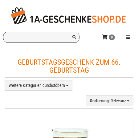
Zum
Hauptinhalt
springen
Ich
Menü e
0
suche
ein
Geschenk
GEBURTSTAGSGESCHENK ZUM 66.
für:
GEBURTSTAG
Weitere Kategorien durchstöbern
Sortierung
: Relevanz