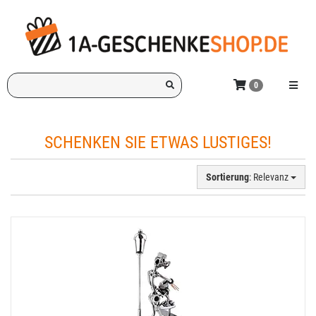
Zum
Hauptinhalt
springen
Ich
Menü e
0
suche
ein
Geschenk
SCHENKEN SIE ETWAS LUSTIGES!
für:
Sortierung
: Relevanz