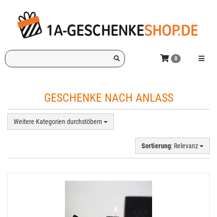
Zum
Hauptinhalt
springen
Ich
Menü e
0
suche
ein
Geschenk
GESCHENKE NACH ANLASS
für:
Weitere Kategorien durchstöbern
Sortierung
: Relevanz