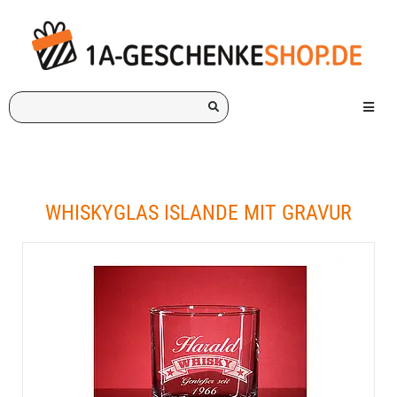
Ich
Menü e
suche
ein
Geschenk
für:
WHISKYGLAS ISLANDE MIT GRAVUR