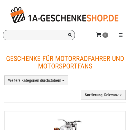
Zum
Hauptinhalt
springen
Ich
Menü e
0
suche
ein
Geschenk
GESCHENKE FÜR MOTORRADFAHRER UND
für:
MOTORSPORTFANS
Weitere Kategorien durchstöbern
Sortierung
: Relevanz