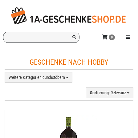
Zum
Hauptinhalt
springen
Ich
Menü e
0
suche
ein
Geschenk
GESCHENKE NACH HOBBY
für:
Weitere Kategorien durchstöbern
Sortierung
: Relevanz