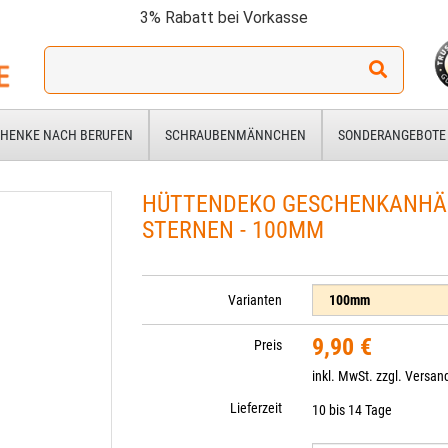
3% Rabatt bei Vorkasse
Ich
suche
ein
Geschenk
HENKE NACH BERUFEN
SCHRAUBENMÄNNCHEN
SONDERANGEBOTE
für:
HÜTTENDEKO GESCHENKANHÄ
STERNEN - 100MM
Varianten
9,90 €
Preis
inkl. MwSt. zzgl.
Versan
Lieferzeit
10 bis 14 Tage