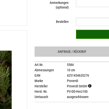
Anmerkungen
(optional)
Bestellen
ANFRAGE
/ RÜCKRUF
Art.Nr.
5584
Abmessungen
10 cm
EAN
4251454620276
Marke
Proverdi
Hersteller
Proverdi GmbH
Herst.-Nr.
PV-DD-Herz100
Umtausch
ausgeschlossen