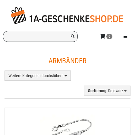
Zum
Hauptinhalt
springen
Ich
Menü e
0
suche
ein
Geschenk
ARMBÄNDER
für:
Weitere Kategorien durchstöbern
Sortierung
: Relevanz