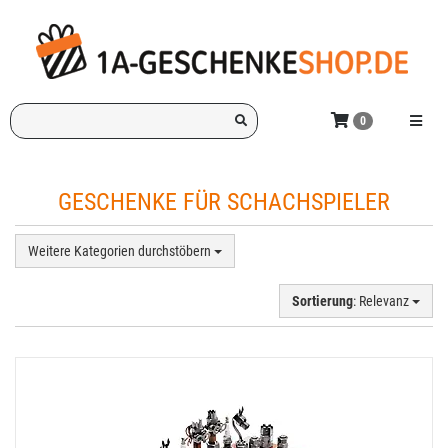
Zum
Hauptinhalt
springen
Ich
Menü e
0
suche
ein
Geschenk
GESCHENKE FÜR SCHACHSPIELER
für:
Weitere Kategorien durchstöbern
Sortierung
: Relevanz