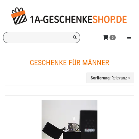
Zum
Hauptinhalt
springen
Ich
Menü e
0
suche
ein
Geschenk
GESCHENKE FÜR MÄNNER
für:
Sortierung
: Relevanz