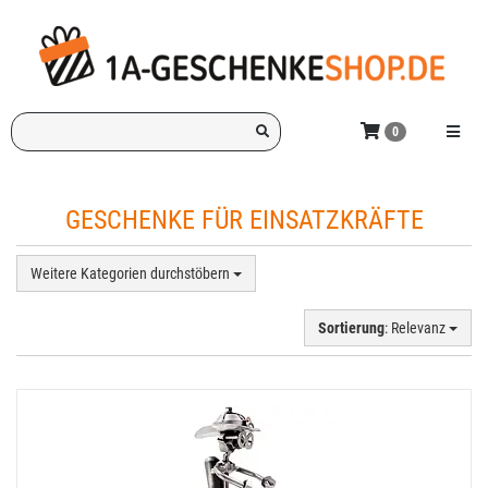
Zum
Hauptinhalt
springen
Ich
Menü e
0
suche
ein
Geschenk
GESCHENKE FÜR EINSATZKRÄFTE
für:
Weitere Kategorien durchstöbern
Sortierung
: Relevanz