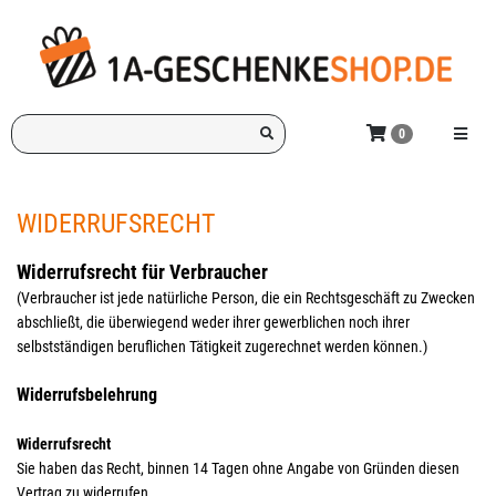
Zum
Hauptinhalt
springen
Ich
Menü e
0
suche
ein
Geschenk
WIDERRUFSRECHT
für:
Widerrufsrecht für Verbraucher
(Verbraucher ist jede natürliche Person, die ein Rechtsgeschäft zu Zwecken
abschließt, die überwiegend weder ihrer gewerblichen noch ihrer
selbstständigen beruflichen Tätigkeit zugerechnet werden können.)
Widerrufsbelehrung
Widerrufsrecht
Sie haben das Recht, binnen 14 Tagen ohne Angabe von Gründen diesen
Vertrag zu widerrufen.