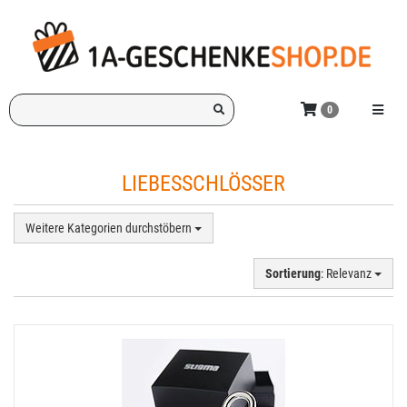
Zum
Hauptinhalt
springen
Ich
Menü e
0
suche
ein
Geschenk
LIEBESSCHLÖSSER
für:
Weitere Kategorien durchstöbern
Sortierung
: Relevanz