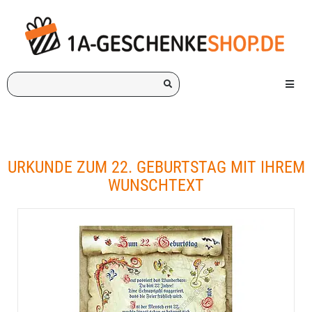
Ich
Menü e
suche
ein
Geschenk
für:
URKUNDE ZUM 22. GEBURTSTAG MIT IHREM
WUNSCHTEXT